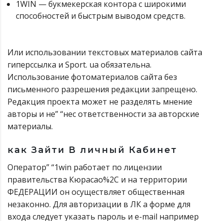
1WIN — букмекерская контора с широкими
способностей и быстрым выводом средств.
Или использовании текстовых материалов сайта
гиперссылка и Sport. ua обязательна.
Использование фотоматериалов сайта без
письменного разрешения редакции запрещено.
Редакция проекта может не разделять мнение
авторы и не” “нес ответственности за авторские
материалы.
как Зайти В личный Кабинет
Оператор” “1win работает по лицензии
правительства Кюрасао%2C и на территории
ФЕДЕРАЦИИ он осуществляет общественная
незаконно. Для авторизации в ЛК а форме для
входа следует указать пароль и e-mail например