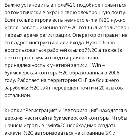
Важно установить в поле%2C подобное появиться
автоматически в экране свою электронную почту.
Если только игрока есть немного e-mail%2C нужно
использовать именно тот%2C тот был использован
первых время регистрации. Оператор отправит на
тот адрес инструкцию дли входа. Нужно было
воспользоваться рабочей ссылкой%2C а также (в
некоторых случаях) подтвердили свою
принадлежность к учетной записи. 1Win –
букмекерская контора%2C образованная в 2006
году. Работает на территории СНГ же ближнего
зарубежья%2C сайт переведен почти и 20 языков
остальной.
Кнопки “Регистрация” и “Авторизация” находятся в
верхняя части сайта букмекерской конторы. Чтобы
начнем играть в 1win%2C необходимо создать
аккаунт%2C авторизоваться на странице БК и