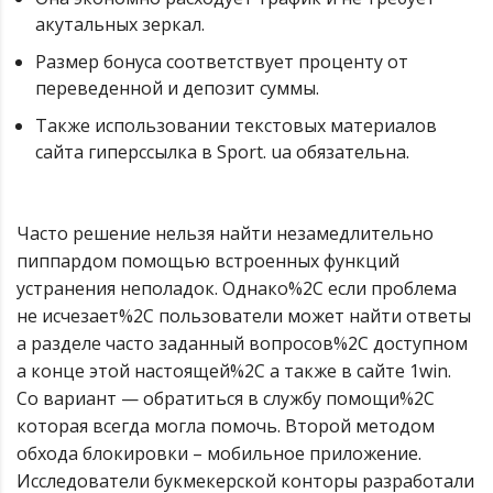
акутальных зеркал.
Размер бонуса соответствует проценту от
переведенной и депозит суммы.
Также использовании текстовых материалов
сайта гиперссылка в Sport. ua обязательна.
Часто решение нельзя найти незамедлительно
пиппардом помощью встроенных функций
устранения неполадок. Однако%2C если проблема
не исчезает%2C пользователи может найти ответы
а разделе часто заданный вопросов%2C доступном
а конце этой настоящей%2C а также в сайте 1win.
Со вариант — обратиться в службу помощи%2C
которая всегда могла помочь. Второй методом
обхода блокировки – мобильное приложение.
Исследователи букмекерской конторы разработали