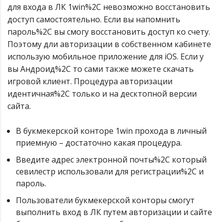
для входа в ЛК 1win%2C невозможно восстановить
доступ самостоятельно. Если вы напомнить
пароль%2C вы смогу восстановить доступ ко счету.
Поэтому дли авторизации в собственном кабинете
использую мобильное приложение для iOS. Если у
вы Андроид%2C то сами также можете скачать
игровой клиент. Процедура авторизации
идентичная%2C только и на десктопной версии
сайта.
В букмекерской конторе 1win прохода в личный
приемную – достаточно какая процедура.
Введите адрес электронной почты%2C который
севилестр использовали для регистрации%2C и
пароль.
Пользователи букмекерской конторы смогут
выполнить вход в ЛК путем авторизации и сайте