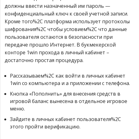
должны ввести назначенный им пароль —
конфиденциальный ключ к своей учетной записи.
Кроме того%2C платформа использует протоколы
шифрования%2C чтобы условием%2C что данные
пользователя остаются в безопасности при
передаче прошло Интернет. В букмекерской
конторе 1win прохода в личный кабинет –
достаточно простая процедура.
Рассказываем%2C как войти в личных кабинет
1win со компьютера и а приложении с телефона.
Кнопка «Пополнить» для внесения средств в
игровой баланс вынесена в отдельное игровое
меню.
Зайдите в личных кабинет пользователя%2C
этого пройти верификацию.