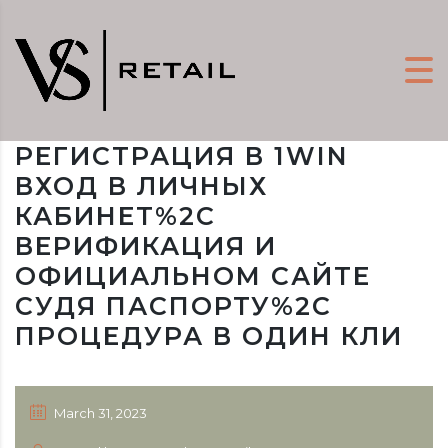
РЕГИСТРАЦИЯ В 1WIN
ВХОД В ЛИЧНЫХ
КАБИНЕТ%2C
ВЕРИФИКАЦИЯ И
ОФИЦИАЛЬНОМ САЙТЕ
СУДЯ ПАСПОРТУ%2C
ПРОЦЕДУРА В ОДИН КЛИ
March 31, 2023