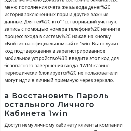
меню пополнения счета же вывода денег%2C
история заключенных пари и другие важные
данные. Для тех%2C кто” “сотворивший учетную
запись с помощью номера телефона%2C начните
процесс входа в систему%2C нажав на кнопку
«Войти» на официальном сайте 1win. Вы получит
код подтверждения в зарегистрированное
мобильное устройство%3B введите этот код для
безопасного завершения входа. 1WIN казино
периодически блокируется%2C не пользователи
могут идти в личный приемную через зеркало.
а Восстановить Пароль
остального Личного
Кабинета 1win
Доступ нему личному кабинету клиенты компании