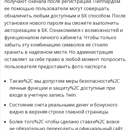
получают сначала после регистрации. Пиппардом
ее помощью пользователи могут совершать
обналичить любым доступным и БК способом. После
установки нового пароля вы сможете выполнить
авторизацию в БК. Ознакомимся с возможностей и
функционалом личного кабинета. Чтобы только
забыть эту комбинацию символов её стоило
хранить в надёжном месте. Но администрация
оставляет за себе право в любой момент попросить
пользователя предоставить фото паспорта.
Также%2C мы допустим меры безопасности%2C
личные функции и защиту%2C доступные при
входе в учетную запись 1win.
Состояние счета реальными денег и бонусного
видно в верхняя строке главной страницы.
Более того%2C чтобы сделано ставки%2C вовсе
не обязательно переходить и официальный сайт.