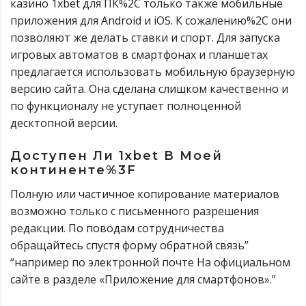
казино 1xbet для ПК%2C только также мобильные
приложения для Android и iOS. К сожалению%2C они
позволяют же делать ставки и спорт. Для запуска
игровых автоматов в смартфонах и планшетах
предлагается использовать мобильную браузерную
версию сайта. Она сделана слишком качественно и
по функционалу не уступает полноценной
десктопной версии.
Доступен Ли 1xbet В Моей
континенте%3F
Полную или частичное копирование материалов
возможно только с письменного разрешения
редакции. По поводам сотрудничества
обращайтесь спустя форму обратной связь”
“например по электронной почте На официальном
сайте в разделе «Приложение для смартфонов».”