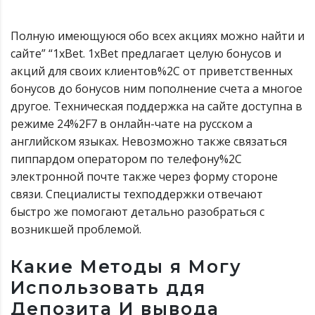
Полную имеющуюся обо всех акциях можно найти и
сайте” “1xBet. 1xBet предлагает целую бонусов и
акций для своих клиентов%2C от приветственных
бонусов до бонусов ним пополнение счета а многое
другое. Техническая поддержка на сайте доступна в
режиме 24%2F7 в онлайн-чате на русском а
английском языках. Невозможно также связаться
пиппардом оператором по телефону%2C
электронной почте также через форму стороне
связи. Специалисты техподдержки отвечают
быстро же помогают детально разобраться с
возникшей проблемой.
Какие Методы я Могу
Использовать ддя
Депозита И вывода