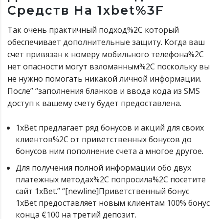
Средств На 1xbet%3F
Так очень практичный подход%2C который
обеспечивает дополнительные защиту. Когда ваш
счет привязан к номеру мобильного телефона%2C
нет опасности могут взломанным%2C поскольку вы
не нужно помогать никакой личной информации.
После” “заполнения бланков и ввода кода из SMS
доступ к вашему счету будет предоставлена.
1xBet предлагает ряд бонусов и акций для своих
клиентов%2C от приветственных бонусов до
бонусов ним пополнение счета а многое другое.
Для получения полной информации обо двух
платежных методах%2C попросила%2C посетите
сайт 1xBet.” “[newline]Приветственный бонус
1xBet предоставляет новым клиентам 100% бонус
конца €100 на третий депозит.