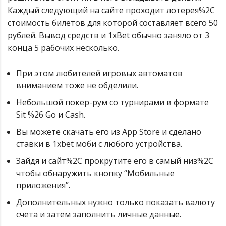
Каждый следующий на сайте проходит лотерея%2C
стоимость билетов для которой составляет всего 50
рублей. Вывод средств и 1xBet обычно заняло от 3
конца 5 рабочих несколько.
При этом любителей игровых автоматов
вниманием тоже не обделили.
Небольшой покер-рум со турнирами в формате
Sit %26 Go и Cash.
Вы можете скачать его из App Store и сделано
ставки в 1xbet моби с любого устройства.
Зайдя и сайт%2C прокрутите его в самый низ%2C
чтобы обнаружить кнопку “Мобильные
приложения”.
Дополнительных нужно только показать валюту
счета и затем заполнить личные данные.