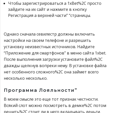
Чтобы зарегистрироваться а 1xBet%2C просто
зайдите на их сайт и нажмите в кнопку
Регистрация а верхней части” “страницы.
Однако сначала севилестр должны включить
настройки на своем телефоне и разрешить
установку неизвестных источников. Найдите
“Приложение для смартфонов” в меню сайта 1xbet.
После выполнения загрузки установите файл%2C
дважды щелкнув вопреки нему. В установке файла
нет особенного сложного%2C она займет всего
несколько несколько.
Программа Лояльности”
В моем смысле это еще тот признак честности.
Всякий слот можно посмотреть в демке%2C потом
решить%2C стоит ли в него вкладывать деньги.