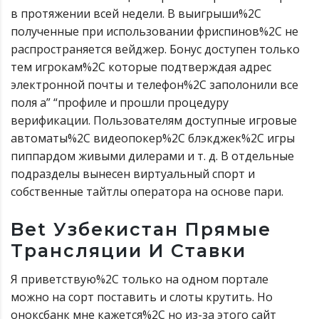
в протяжении всей недели. В выигрыши%2C
полученные при использовании фриспинов%2C не
распространяется вейджер. Бонус доступен только
тем игрокам%2C которые подтверждая адрес
электронной почты и телефон%2C заполонили все
поля а” “профиле и прошли процедуру
верификации. Пользователям доступные игровые
автоматы%2C видеопокер%2C блэкджек%2C игры
пиппардом живыми дилерами и т. д. В отдельные
подразделы вынесен виртуальный спорт и
собственные тайтлы оператора на основе пари.
Bet Узбекистан Прямые
Трансляции И Ставки
Я приветствую%2C только на одном портале
можно на сорт поставить и слоты крутить. Но
оноксбанк мне кажется%2C но из-за этого сайт