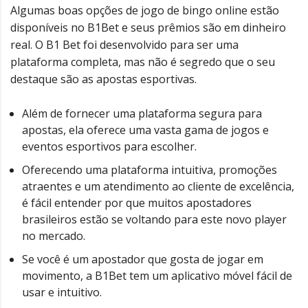
Algumas boas opções de jogo de bingo online estão
disponíveis no B1Bet e seus prêmios são em dinheiro
real. O B1 Bet foi desenvolvido para ser uma
plataforma completa, mas não é segredo que o seu
destaque são as apostas esportivas.
Além de fornecer uma plataforma segura para
apostas, ela oferece uma vasta gama de jogos e
eventos esportivos para escolher.
Oferecendo uma plataforma intuitiva, promoções
atraentes e um atendimento ao cliente de excelência,
é fácil entender por que muitos apostadores
brasileiros estão se voltando para este novo player
no mercado.
Se você é um apostador que gosta de jogar em
movimento, a B1Bet tem um aplicativo móvel fácil de
usar e intuitivo.