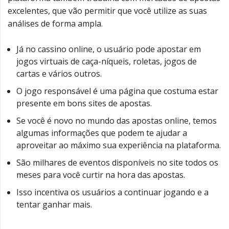
excelentes, que vão permitir que você utilize as suas
análises de forma ampla.
Já no cassino online, o usuário pode apostar em
jogos virtuais de caça-níqueis, roletas, jogos de
cartas e vários outros.
O jogo responsável é uma página que costuma estar
presente em bons sites de apostas.
Se você é novo no mundo das apostas online, temos
algumas informações que podem te ajudar a
aproveitar ao máximo sua experiência na plataforma.
São milhares de eventos disponíveis no site todos os
meses para você curtir na hora das apostas.
Isso incentiva os usuários a continuar jogando e a
tentar ganhar mais.