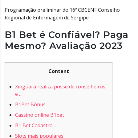
Programação preliminar do 16º CBCENF Conselho
Regional de Enfermagem de Sergipe
B1 Bet é Confiável? Paga
Mesmo? Avaliação 2023
Content
Xinguara realiza posse de conselheiros
e …
B1Bet Bônus
Cassino online B1bet
B1 Bet Cadastro
Slots mais populares