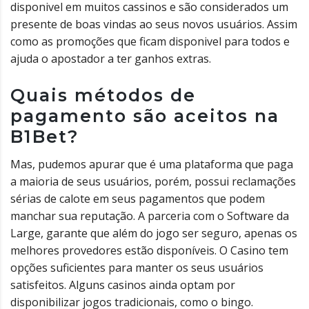
disponivel em muitos cassinos e são considerados um
presente de boas vindas ao seus novos usuários. Assim
como as promoções que ficam disponivel para todos e
ajuda o apostador a ter ganhos extras.
Quais métodos de
pagamento são aceitos na
B1Bet?
Mas, pudemos apurar que é uma plataforma que paga
a maioria de seus usuários, porém, possui reclamações
sérias de calote em seus pagamentos que podem
manchar sua reputação. A parceria com o Software da
Large, garante que além do jogo ser seguro, apenas os
melhores provedores estão disponíveis. O Casino tem
opções suficientes para manter os seus usuários
satisfeitos. Alguns casinos ainda optam por
disponibilizar jogos tradicionais, como o bingo.