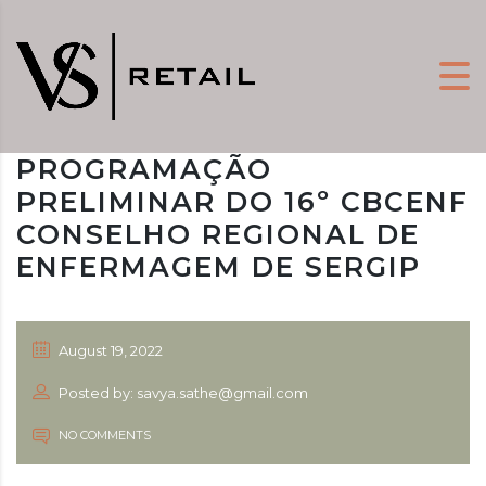
PROGRAMAÇÃO
PRELIMINAR DO 16º CBCENF
CONSELHO REGIONAL DE
ENFERMAGEM DE SERGIP
August 19, 2022
Posted by: savya.sathe@gmail.com
NO COMMENTS