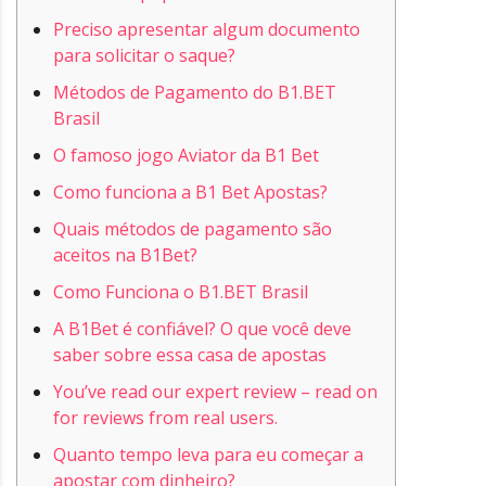
Preciso apresentar algum documento
para solicitar o saque?
Métodos de Pagamento do B1.BET
Brasil
O famoso jogo Aviator da B1 Bet
Como funciona a B1 Bet Apostas?
Quais métodos de pagamento são
aceitos na B1Bet?
Como Funciona o B1.BET Brasil
A B1Bet é confiável? O que você deve
saber sobre essa casa de apostas
You’ve read our expert review – read on
for reviews from real users.
Quanto tempo leva para eu começar a
apostar com dinheiro?