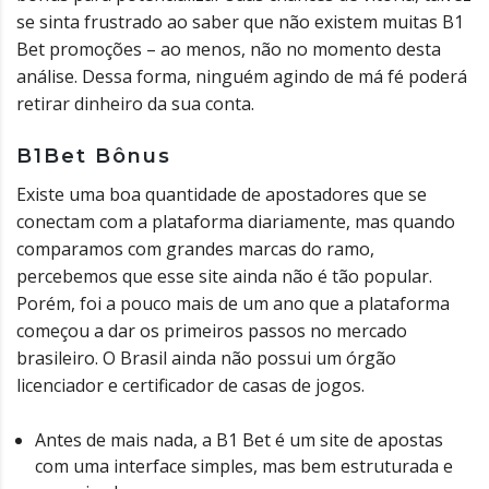
se sinta frustrado ao saber que não existem muitas B1
Bet promoções – ao menos, não no momento desta
análise. Dessa forma, ninguém agindo de má fé poderá
retirar dinheiro da sua conta.
B1Bet Bônus
Existe uma boa quantidade de apostadores que se
conectam com a plataforma diariamente, mas quando
comparamos com grandes marcas do ramo,
percebemos que esse site ainda não é tão popular.
Porém, foi a pouco mais de um ano que a plataforma
começou a dar os primeiros passos no mercado
brasileiro. O Brasil ainda não possui um órgão
licenciador e certificador de casas de jogos.
Antes de mais nada, a B1 Bet é um site de apostas
com uma interface simples, mas bem estruturada e