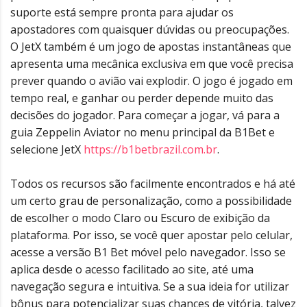
suporte está sempre pronta para ajudar os
apostadores com quaisquer dúvidas ou preocupações.
O JetX também é um jogo de apostas instantâneas que
apresenta uma mecânica exclusiva em que você precisa
prever quando o avião vai explodir. O jogo é jogado em
tempo real, e ganhar ou perder depende muito das
decisões do jogador. Para começar a jogar, vá para a
guia Zeppelin Aviator no menu principal da B1Bet e
selecione JetX
https://b1betbrazil.com.br
.
Todos os recursos são facilmente encontrados e há até
um certo grau de personalização, como a possibilidade
de escolher o modo Claro ou Escuro de exibição da
plataforma. Por isso, se você quer apostar pelo celular,
acesse a versão B1 Bet móvel pelo navegador. Isso se
aplica desde o acesso facilitado ao site, até uma
navegação segura e intuitiva. Se a sua ideia for utilizar
bônus para potencializar suas chances de vitória, talvez