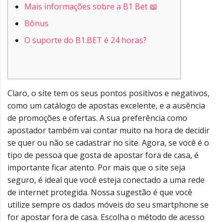
Mais informações sobre a B1 Bet 📖
Bônus
O suporte do B1.BET é 24 horas?
Claro, o site tem os seus pontos positivos e negativos,
como um catálogo de apostas excelente, e a ausência
de promoções e ofertas. A sua preferência como
apostador também vai contar muito na hora de decidir
se quer ou não se cadastrar no site. Agora, se você é o
tipo de pessoa que gosta de apostar fora de casa, é
importante ficar atento. Por mais que o site seja
seguro, é ideal que você esteja conectado a uma rede
de internet protegida. Nossa sugestão é que você
utilize sempre os dados móveis do seu smartphone se
for apostar fora de casa. Escolha o método de acesso