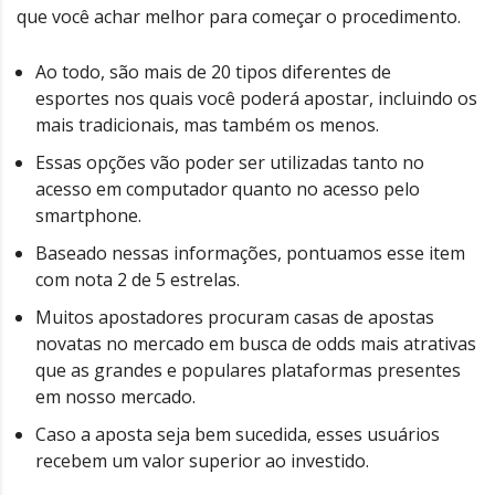
que você achar melhor para começar o procedimento.
Ao todo, são mais de 20 tipos diferentes de
esportes nos quais você poderá apostar, incluindo os
mais tradicionais, mas também os menos.
Essas opções vão poder ser utilizadas tanto no
acesso em computador quanto no acesso pelo
smartphone.
Baseado nessas informações, pontuamos esse item
com nota 2 de 5 estrelas.
Muitos apostadores procuram casas de apostas
novatas no mercado em busca de odds mais atrativas
que as grandes e populares plataformas presentes
em nosso mercado.
Caso a aposta seja bem sucedida, esses usuários
recebem um valor superior ao investido.