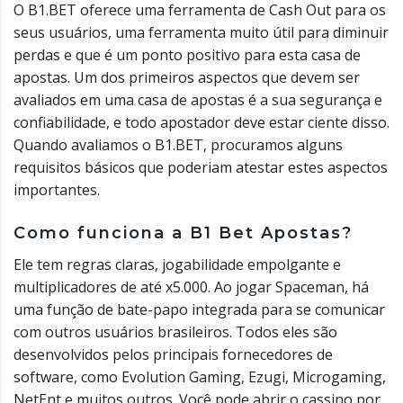
O B1.BET oferece uma ferramenta de Cash Out para os
seus usuários, uma ferramenta muito útil para diminuir
perdas e que é um ponto positivo para esta casa de
apostas. Um dos primeiros aspectos que devem ser
avaliados em uma casa de apostas é a sua segurança e
confiabilidade, e todo apostador deve estar ciente disso.
Quando avaliamos o B1.BET, procuramos alguns
requisitos básicos que poderiam atestar estes aspectos
importantes.
Como funciona a B1 Bet Apostas?
Ele tem regras claras, jogabilidade empolgante e
multiplicadores de até x5.000. Ao jogar Spaceman, há
uma função de bate-papo integrada para se comunicar
com outros usuários brasileiros. Todos eles são
desenvolvidos pelos principais fornecedores de
software, como Evolution Gaming, Ezugi, Microgaming,
NetEnt e muitos outros. Você pode abrir o cassino por