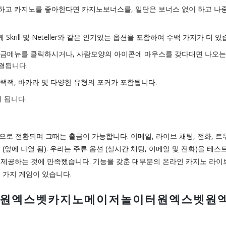
고 카지노를 좋아한다면 카지노보너스를, 일단은 보너스 없이 하고 나
rill 및 Neteller와 같은 인기있는 옵션을 포함하여 수백 가지가 더 있
출금메뉴를 클릭하시거나, 사람모양의 아이콘에 마우스를 갖다대면 나오는
결됩니다.
, 블랙잭, 바카라 및 다양한 유형의 포커가 포함됩니다.
 됩니다.
로 전환되며 그때는 출금이 가능합니다. 이메일, 라이브 채팅, 전화, 트위
 지원 (앞에 나열 됨). 우리는 주류 옵션 (실시간 채팅, 이메일 및 전화)을 테
제공하는 것에 만족했습니다. 기능을 갖춘 대부분의 온라인 카지노 라이
 가지 게임이 있습니다.
how1원엑스벳카지노메이저놀이터원엑스벳원