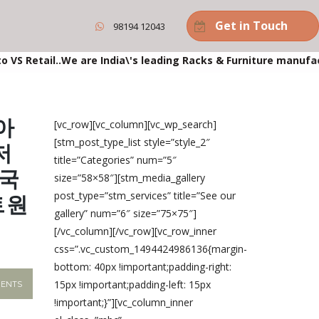
Get in Touch
98194 12043
il..We are India\'s leading Racks & Furniture manufacturing c
아
[vc_row][vc_column][vc_wp_search]
[stm_post_type_list style=”style_2″
저
title=”Categories” num=”5″
한국
size=”58×58″][stm_media_gallery
post_type=”stm_services” title=”See our
트원
gallery” num=”6″ size=”75×75″]
[/vc_column][/vc_row][vc_row_inner
css=”.vc_custom_1494424986136{margin-
bottom: 40px !important;padding-right:
15px !important;padding-left: 15px
ENTS
!important;}”][vc_column_inner