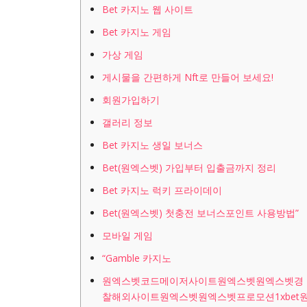
Bet 카지노 웹 사이트
Bet 카지노 게임
가상 게임
게시물을 간편하게 Nft로 만들어 보세요!
회원가입하기
갤러리 정보
Bet 카지노 생일 보너스
Bet(원엑스벳) 가입부터 입출금까지 정리
Bet 카지노 럭키 프라이데이
Bet(원엑스벳) 첫충전 보너스포인트 사용방법”
모바일 게임
“Gamble 카지노
원엑스벳코드메이저사이트원엑스벳원엑스벳경
찰해외사이트원엑스벳원엑스벳프로모션1xbet