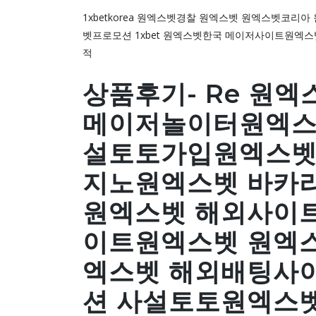
1xbetkorea 원엑스벳경찰 원엑스벳 원엑스벳
벳프로모션 1xbet 원엑스벳한국 메이저사이트원
적
상품후기- Re 원
메이저놀이터원엑스
설토토가입원엑스벳
지노원엑스벳 바카
원엑스벳 해외사이
이트원엑스벳 원엑스
엑스벳 해외배팅사
션 사설토토원엑스벳 