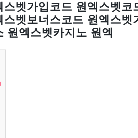
엑스벳가입코드 원엑스벳코
엑스벳보너스코드 원엑스벳
소 원엑스벳카지노 원엑
이