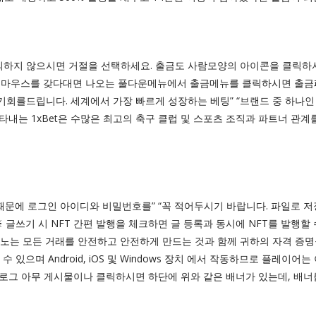
의하지 않으시면 거절을 선택하세요. ​출금도 사람모양의 아이콘을 클릭하
 마우스를 갖다대면 나오는 풀다운메뉴에서 출금메뉴를 클릭하시면 출
기회를드립니다. 세계에서 가장 빠르게 성장하는 베팅” “브랜드 중 하나인 1
타내는 1xBet은 수많은 최고의 축구 클럽 및 스포츠 조직과 파트너 관계
에 로그인 아이디와 비밀번호를” “꼭 적어두시기 바랍니다. 파일로 저
 ※ 글쓰기 시 NFT 간편 발행을 체크하면 글 등록과 동시에 NFT를 발행할
 카지노는 모든 거래를 안전하고 안전하게 만드는 것과 함께 귀하의 자격 증
으며 Android, iOS 및 Windows 장치 에서 작동하므로 플레이어는
카로그 아무 게시물이나 클릭하시면 하단에 위와 같은 배너가 있는데, 배너