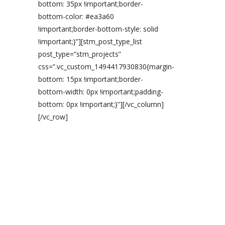
bottom: 35px !important;border-
bottom-color: #ea3a60
!important;border-bottom-style: solid
!important;}”][stm_post_type_list
post_type=”stm_projects”
css=”.vc_custom_1494417930830{margin-
bottom: 15px !important;border-
bottom-width: 0px !important;padding-
bottom: 0px !important;}”][/vc_column]
[/vc_row]