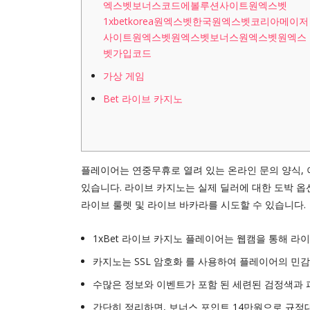
엑스벳보너스코드에볼루션사이트원엑스벳
1xbetkorea원엑스벳한국원엑스벳코리아메이저
사이트원엑스벳원엑스벳보너스원엑스벳원엑스
벳가입코드
가상 게임
Bet 라이브 카지노
플레이어는 연중무휴로 열려 있는 온라인 문의 양식, 이
있습니다. 라이브 카지노는 실제 딜러에 대한 도박 옵션
라이브 룰렛 및 라이브 바카라를 시도할 수 있습니다.
1xBet 라이브 카지노 플레이어는 웹캠을 통해 라
카지노는 SSL 암호화 를 사용하여 플레이어의 민감
수많은 정보와 이벤트가 포함 된 세련된 검정색과 파란
간단히 정리하면, 보너스 포인트 14만원으로 규정대